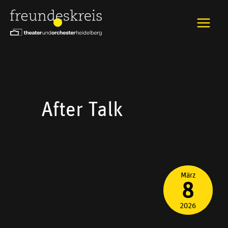
Zum
Inhalt
springen
After Talk
AFTER
März
TALK
8
„BODIES
OF
WATER“
2026